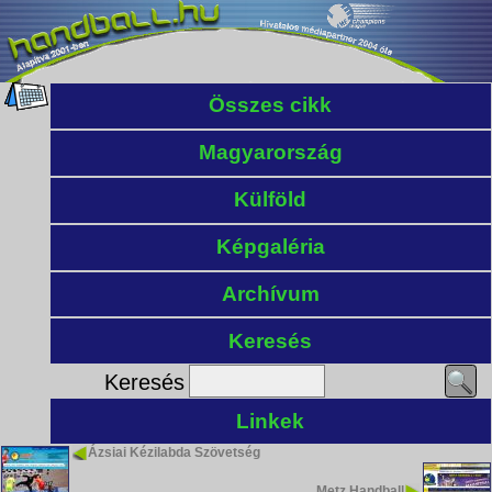
Összes cikk
Magyarország
Külföld
Képgaléria
Archívum
Keresés
Keresés
Linkek
Ázsiai Kézilabda Szövetség
Metz Handball