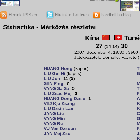
Híreink RSS-en
Híreink a Twitteren
handball.hu blog
Statisztika - Mérkőzés részletei
Kína
-
Tuné
27
30
(14-14)
2007. december 4. 18:30 , 3500
Játékvezetők: Demello, Favreto 
HUANG Hong
(kapus)
T
LIU Gui Ni
(kapus)
B
LIU Jun
11 (5)
SEN Ping
7
M
VANG Sa Sa
5
T
LIU Zsao Mej
3
F
HUANG Dong Dzsie
1
A
VEJ Kju Zsang
K
LIU Dzsin Lan
K
JANG Liu
C
VANG Min
G
VANG Ru
M
VU Ven Dzsuan
F
JAN Mej Zsu
J
K