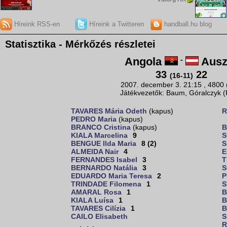
Híreink RSS-en
Híreink a Twitteren
handball.hu blog
Statisztika - Mérkőzés részletei
Angola
-
Ausz
33
22
(16-11)
2007. december 3. 21:15 , 4800
Játékvezetők: Baum, Góralczyk 
TAVARES Mária Odeth
(kapus)
R
PEDRO Maria
(kapus)
BRANCO Cristina
(kapus)
B
KIALA Marcelina
9
S
BENGUE Ilda Maria
8 (2)
S
ALMEIDA Nair
4
E
FERNANDES Isabel
3
T
BERNARDO Natália
3
S
EDUARDO Maria Teresa
2
P
TRINDADE Filomena
1
S
AMARAL Rosa
1
B
KIALA Luísa
1
B
TAVARES Cilízia
1
B
CAILO Elisabeth
S
R