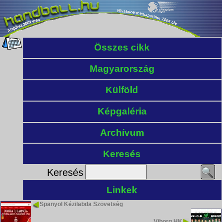
Összes cikk
Magyarország
Külföld
Képgaléria
Archívum
Keresés
Keresés
Linkek
Spanyol Kézilabda Szövetség
Viborg HK