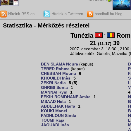
Híreink RSS-en
Híreink a Twitteren
handball.hu blog
Statisztika - Mérkőzés részletei
Tunézia
-
Romá
21
39
(11-17)
2007. december 3. 18:30 , 2100
Játékvezetők: Gatelis, Mazeika 
BEN SLAMA Noura
(kapus)
D
TERED Rahma
(kapus)
P
CHEBBAH Mouna
6
F
KHOUILDI Inès
5
S
ZEKRI Nadia
5 (5)
L
GHRIBI Sonia
1
V
MANNAI Rym
1
4
FEKIH ROMDHANE Amira
1
N
MSAAD Hela
1
B
ABDELHAK Haïfa
1
H
KOUKI Manel
B
FADHLOUN Sinda
N
TOUMI Raja
L
JAOUADI Inès
M
A