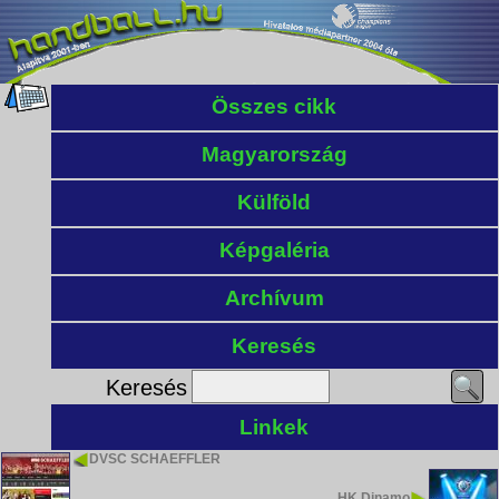
Összes cikk
Magyarország
Külföld
Képgaléria
Archívum
Keresés
Keresés
Linkek
DVSC SCHAEFFLER
HK Dinamo