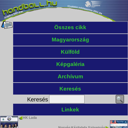
Összes cikk
Magyarország
Külföld
Képgaléria
Archívum
Keresés
Keresés
Linkek
HK Lada
Norvég Kézilabda Szövetség