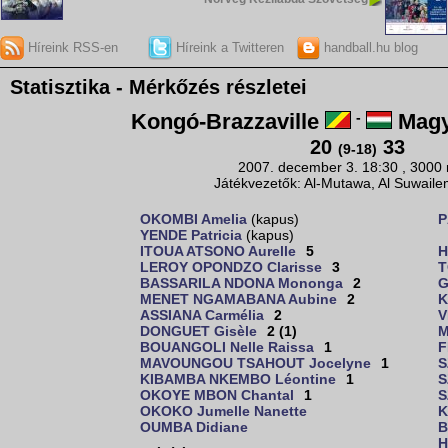
Híreink RSS-en
Híreink a Twitteren
handball.hu blog
Statisztika - Mérkőzés részletei
Kongó-Brazzaville
-
Magy
20
33
(9-18)
2007. december 3. 18:30 , 3000
Játékvezetők: Al-Mutawa, Al Suwail
OKOMBI Amelia
(kapus)
P
YENDE Patricia
(kapus)
ITOUA ATSONO Aurelle
5
H
LEROY OPONDZO Clarisse
3
T
BASSARILA NDONA Mononga
2
G
MENET NGAMABANA Aubine
2
K
ASSIANA Carmélia
2
V
DONGUET Gisèle
2 (1)
M
BOUANGOLI Nelle Raissa
1
F
MAVOUNGOU TSAHOUT Jocelyne
1
S
KIBAMBA NKEMBO Léontine
1
S
OKOYE MBON Chantal
1
S
OKOKO Jumelle Nanette
K
OUMBA Didiane
B
H