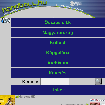
Összes cikk
Magyarország
Külföld
Képgaléria
Archívum
Keresés
Keresés
Linkek
Horsens HK
RK Podravka Vegeta