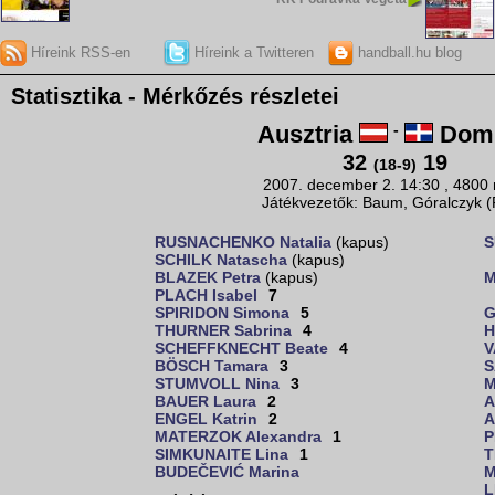
Híreink RSS-en
Híreink a Twitteren
handball.hu blog
Statisztika - Mérkőzés részletei
Ausztria
-
Domi
32
19
(18-9)
2007. december 2. 14:30 , 4800
Játékvezetők: Baum, Góralczyk 
RUSNACHENKO Natalia
(kapus)
S
SCHILK Natascha
(kapus)
BLAZEK Petra
(kapus)
M
PLACH Isabel
7
SPIRIDON Simona
5
G
THURNER Sabrina
4
H
SCHEFFKNECHT Beate
4
V
BÖSCH Tamara
3
S
STUMVOLL Nina
3
M
BAUER Laura
2
A
ENGEL Katrin
2
A
MATERZOK Alexandra
1
P
SIMKUNAITE Lina
1
T
BUDEČEVIĆ Marina
M
L