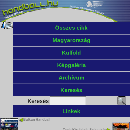
Összes cikk
Magyarország
Külföld
Képgaléria
Archívum
Keresés
Keresés
Linkek
Balkan Handball
Cseh Kézilabda Szövetség