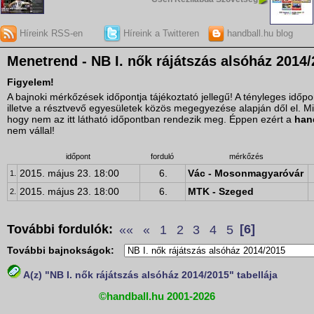
Híreink RSS-en
Híreink a Twitteren
handball.hu blog
Menetrend - NB I. nők rájátszás alsóház 2014/2
Figyelem!
A bajnoki mérkőzések időpontja tájékoztató jellegű! A tényleges idő
illetve a résztvevő egyesületek közös megegyezése alapján dől el. M
hogy nem az itt látható időpontban rendezik meg. Éppen ezért a
han
nem vállal!
időpont
forduló
mérkőzés
2015. május 23. 18:00
6.
Vác - Mosonmagyaróvár
1.
2015. május 23. 18:00
6.
MTK - Szeged
2.
További fordulók:
««
«
1
2
3
4
5
[6]
További bajnokságok:
A(z) "NB I. nők rájátszás alsóház 2014/2015" tabellája
©handball.hu 2001-2026