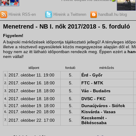
Híreink RSS-en
Híreink a Twitteren
handball.hu blog
Menetrend - NB I. nők 2017/2018 - 5. forduló
Figyelem!
A bajnoki mérkőzések időpontja tájékoztató jellegű! A tényleges idő
illetve a résztvevő egyesületek közös megegyezése alapján dől el. M
hogy nem az itt látható időpontban rendezik meg. Éppen ezért a
han
nem vállal!
időpont
forduló
mérkőzés
2017. október 11. 19:00
5.
Érd - Győr
1.
2017. október 16. 18:00
5.
FTC - MTK
2.
2017. október 18. 18:00
5.
Vác - Budaörs
3.
2017. október 18. 18:00
5.
DVSC - FKC
4.
2017. október 19. 18:00
5.
Dunaújváros - Siófok
5.
2017. október 20. 18:00
5.
Kisvárda - Vasas
6.
Kecskemét -
2017. október 22. 17:00
5.
7.
Békéscsaba