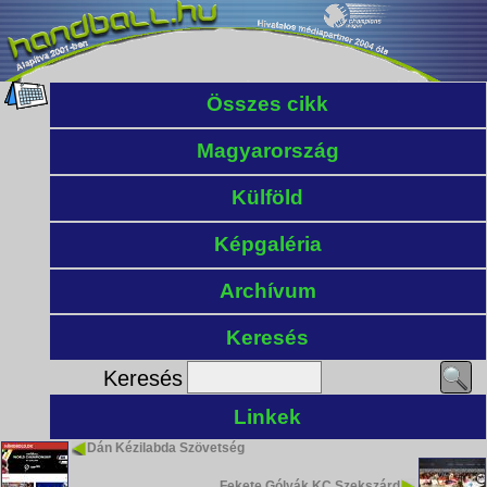
Összes cikk
Magyarország
Külföld
Képgaléria
Archívum
Keresés
Keresés
Linkek
Dán Kézilabda Szövetség
Fekete Gólyák KC Szekszárd