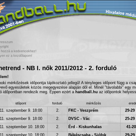
resszum
yright
 hozzá a kedvencekhez!
yen ez a kezdőlapom!
etrend - NB I. nők 2011/2012 - 2. forduló
elem!
noki mérkőzések időpontja tájékoztató jellegű! A tényleges időpont függ a cs
vevő egyesületek közös megegyezése alapján dől el. Minél "távolabbi" egy m
tó időpontban rendezik meg. Éppen ezért a
handball.hu
az időpontok helyessé
időpont
forduló
mérkőzés
ere
11. szeptember 9. 18:00
2.
FKC - Veszprém
29-29 
11. szeptember 9. 18:00
2.
DVSC - Vác
25-29 
11. szeptember 10. 18:00
2.
Érd - Kiskunhalas
41-20
11. szeptember 10. 18:00
2.
Békéscsaba - Siófok
29-29 