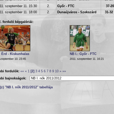
11. szeptember 11. 15:30
2.
Győr - FTC
37-20
11. szeptember 11. 18:00
2.
Dunaújváros - Szekszárd
31-32 
2. forduló képgalériái:
: Érd - Kiskunhalas
NB I.: Győr - FTC
szeptember 10. 23:45
2011. szeptember 11. 16:21
bi fordulók:
««
«
1
[2]
3
4
5
6
7
8
9
10
»
»»
bbi bajnokságok:
z) "NB I. nők 2011/2012" tabellája