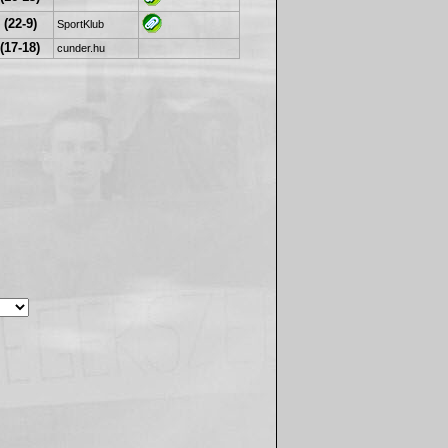
 (22-9)
SportKlub
(17-18)
cunder.hu