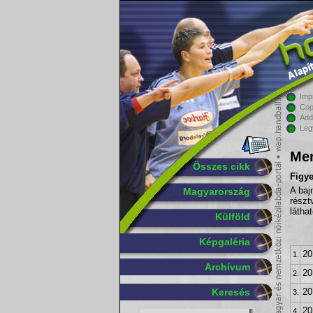
Imp
Cop
Add
Leg
Men
Összes cikk
Figy
Magyarország
A baj
részt
látha
Külföld
Képgaléria
20
1.
Archívum
20
2.
Keresés
20
3.
20
4.