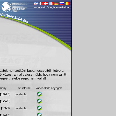
Automatic Google translation
apatok nemzetközi kupameccseitől illetve a
érkőzés, annál valószínűbb, hogy nem az itt
géért felelősséget nem vállal!
dmény
tv, internet
kapcsolódó anyagok
(18-13)
cunder.hu
(12-20)
 (19-9)
cunder.hu
(16-13)