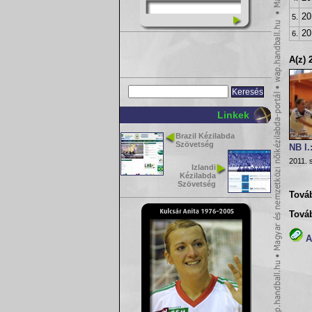
20
5.
20
6.
A(z) 
Linkek
Brazil Kézilabda
Szövetség
NB I.
2011. 
Izlandi
Kézilabda
Szövetség
Továb
Tová
A(