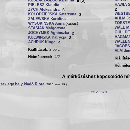
IDÉHN F
KUDŁACZ-GLOC Karolina
5 (2)
HAWIA-
PIELESZ Klaudia
2
ZYCH Aleksandra
6
WESTBE
KOŁODZIEJSKA Katarzyna
3
AHLM J
ZALEWSKA Karolina
TORSTE
WYSOKIŃSKA Anna
(kapus)
WALL Ma
STASIAK Małgorzata
GULLDÉN
JOCHYMEK Agnieszka
2
HAGMAN 
KULWIŃSKA Patrycja
3
WALLÉN 
ACHRUK Kinga
4
JACOBS
Kiállítások
: 2 perc
ALM Je
Hétméteresek
: 4/2
Kiállítá
Hétméte
A mérkőzéshez kapcsolódó hí
sak egy hely kiadó Rióra
(2016. már. 19.)
«« vissza