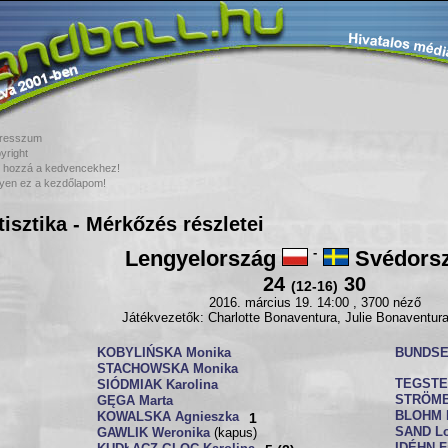
resszum
yright
 hozzá a kedvencekhez!
yen ez a kezdőlapom!
tisztika - Mérkőzés részletei
Lengyelország
-
Svédors
24
30
(12-16)
2016. március 19. 14:00 , 3700 néző
Játékvezetők: Charlotte Bonaventura, Julie Bonaventura 
KOBYLIŃSKA Monika
BUNDSE
STACHOWSKA Monika
TEGSTED
SIÓDMIAK Karolina
STRÖMB
GĘGA Marta
BLOHM 
KOWALSKA Agnieszka
1
SAND Lo
GAWLIK Weronika
(kapus)