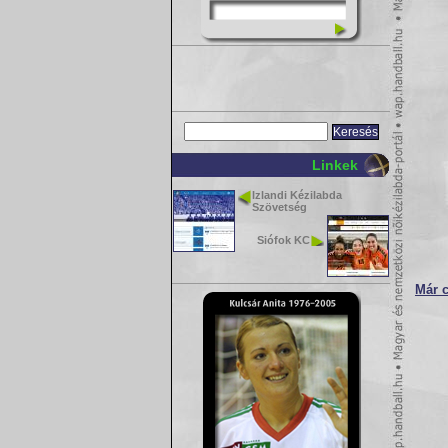
Linkek
Izlandi Kézilabda
Szövetség
Siófok KC
Már c