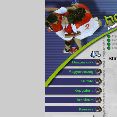
Imp
Cop
Add
Leg
Sta
Összes cikk
Magyarország
Külföld
Képgaléria
Archívum
Keresés