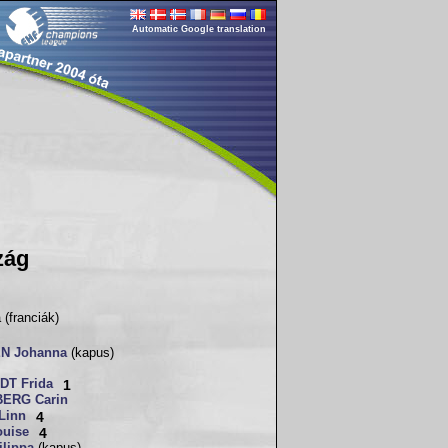
Automatic Google translation
zág
(franciák)
N Johanna
(kapus)
T Frida
1
ERG Carin
Linn
4
uise
4