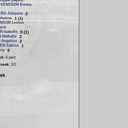
ilippa
(kapus)
SVENSSON Emma
RG Johanna
2
ohanna
1 (1)
NSON Linnea
rie
 Isabelle
5 (1)
Nathalie
2
Angelica
2
EN Sabina
1
nny
6
sok
: 6 perc
resek
: 3/2
rek