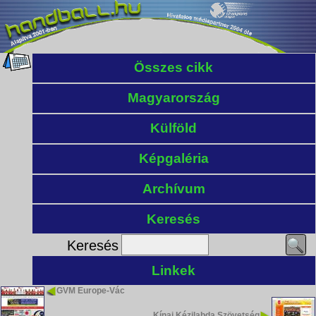
Összes cikk
Magyarország
Külföld
Képgaléria
Archívum
Keresés
Keresés
Linkek
GVM Europe-Vác
Kínai Kézilabda Szövetség