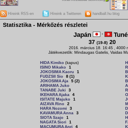
Híreink RSS-en
Híreink a Twitteren
handball.hu blog
Statisztika - Mérkőzés részletei
Japán
-
Tuné
37
20
(19-8)
2016. március 18. 16:45 , 4000 
Játékvezetők: Mindaugas Gatelis, Vaidas Ma
HIDA Kimiko
(kapus)
H
ISINO Mikako
1
R
JOKOSIMA Kaoru
1
B
FUDZSII Sio
8 (1)
K
JOKOSIMA Aja
5 (2)
B
ARIHAMA Juko
A
TANABE Juki
3
R
IKEHARA Ajaka
4
O
ISITATE Majuko
1
J
AIZAVA Rino
2
M
HARA Nozomi
3
D
KAVAMURA Anna
3
D
SIOTA Szajo
1
H
NAGATA Siori
1
F
MACUMURA Anri
4
K