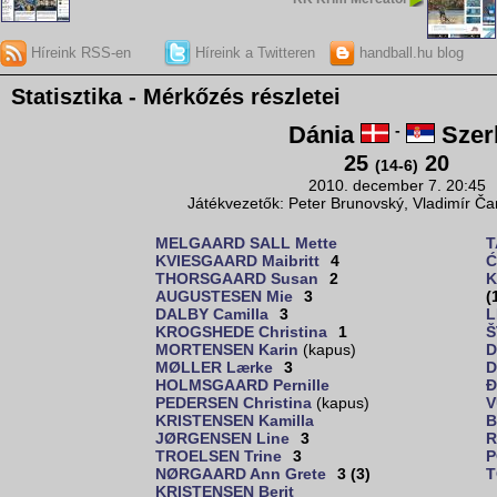
Híreink RSS-en
Híreink a Twitteren
handball.hu blog
Statisztika - Mérkőzés részletei
Dánia
-
Szer
25
20
(14-6)
2010. december 7. 20:45
Játékvezetők: Peter Brunovský, Vladimír Ča
MELGAARD SALL Mette
T
KVIESGAARD Maibritt
4
Ć
THORSGAARD Susan
2
K
AUGUSTESEN Mie
3
(
DALBY Camilla
3
L
KROGSHEDE Christina
1
Š
MORTENSEN Karin
(kapus)
D
MØLLER Lærke
3
D
HOLMSGAARD Pernille
Đ
PEDERSEN Christina
(kapus)
V
KRISTENSEN Kamilla
B
JØRGENSEN Line
3
R
TROELSEN Trine
3
P
NØRGAARD Ann Grete
3 (3)
T
KRISTENSEN Berit