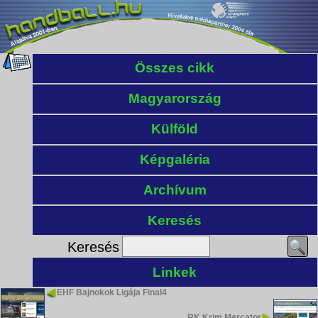
Összes cikk
Magyarország
Külföld
Képgaléria
Archívum
Keresés
Keresés
Linkek
EHF Bajnokok Ligája Final4
RK Krim Mercator