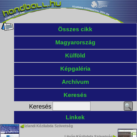
Összes cikk
Magyarország
Külföld
Képgaléria
Archívum
Keresés
Keresés
Linkek
Izlandi Kézilabda Szövetség
Litván Kézilabda Szövetség