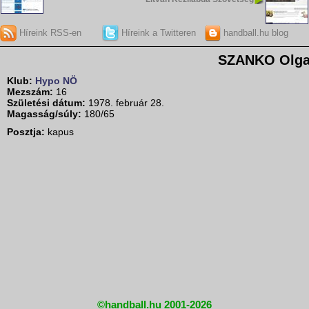
Híreink RSS-en
Híreink a Twitteren
handball.hu blog
SZANKO Olg
Klub:
Hypo NÖ
Mezszám:
16
Születési dátum:
1978. február 28.
Magasság/súly:
180/65
Posztja:
kapus
©handball.hu 2001-2026