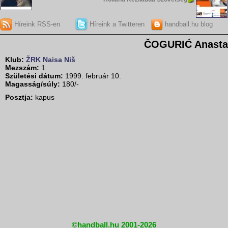
Híreink RSS-en
Híreink a Twitteren
handball.hu blog
ČOGURIĆ Anasta
Klub:
ŽRK Naisa Niš
Mezszám:
1
Születési dátum:
1999. február 10.
Magasság/súly:
180/-
Posztja:
kapus
©handball.hu 2001-2026