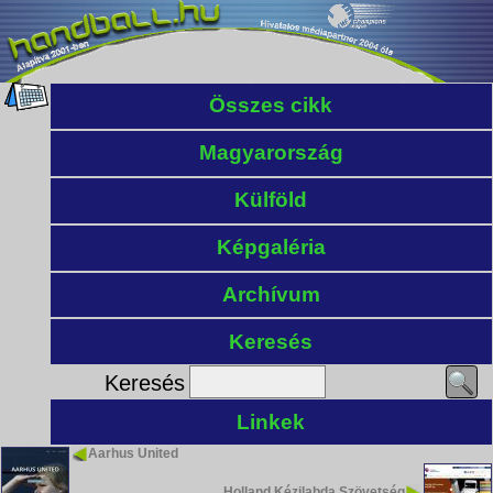
Összes cikk
Magyarország
Külföld
Képgaléria
Archívum
Keresés
Keresés
Linkek
Aarhus United
Holland Kézilabda Szövetség