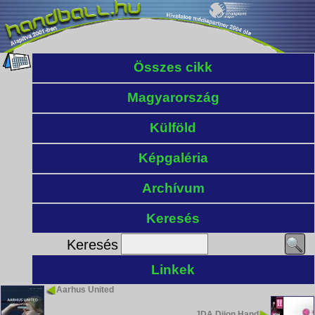
Összes cikk
Magyarország
Külföld
Képgaléria
Archívum
Keresés
Keresés
Linkek
Aarhus United
JDA Dijon Hand