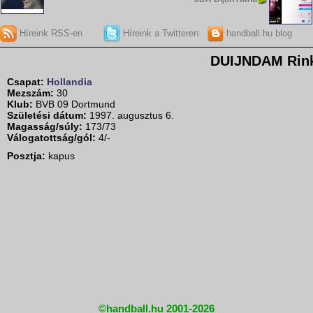
Híreink RSS-en
Híreink a Twitteren
handball.hu blog
DUIJNDAM Rin
Csapat:
Hollandia
Mezszám:
30
Klub:
BVB 09 Dortmund
Születési dátum:
1997. augusztus 6.
Magasság/súly:
173/73
Válogatottság/gól:
4/-
Posztja:
kapus
©handball.hu 2001-2026