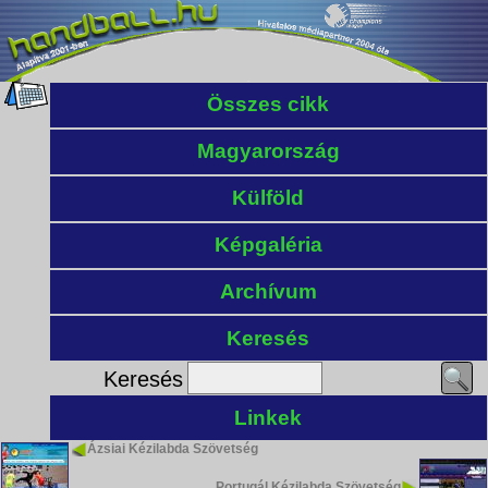
Összes cikk
Magyarország
Külföld
Képgaléria
Archívum
Keresés
Keresés
Linkek
Ázsiai Kézilabda Szövetség
Portugál Kézilabda Szövetség