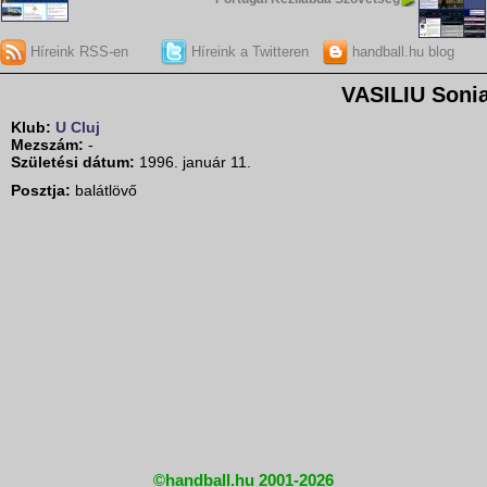
Híreink RSS-en
Híreink a Twitteren
handball.hu blog
VASILIU Soni
Klub:
U Cluj
Mezszám:
-
Születési dátum:
1996. január 11.
Posztja:
balátlövő
©handball.hu 2001-2026