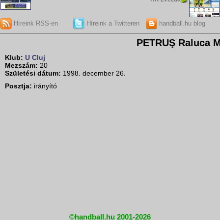
Híreink RSS-en
Híreink a Twitteren
handball.hu blog
PETRUŞ Raluca M
Klub:
U Cluj
Mezszám:
20
Születési dátum:
1998. december 26.
Posztja:
irányító
©handball.hu 2001-2026