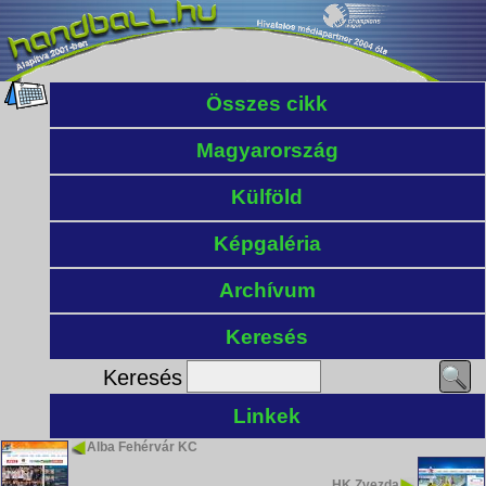
Összes cikk
Magyarország
Külföld
Képgaléria
Archívum
Keresés
Keresés
Linkek
Alba Fehérvár KC
HK Zvezda