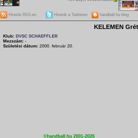
Híreink RSS-en
Híreink a Twitteren
handball.hu blog
KELEMEN Gré
Klub:
DVSC SCHAEFFLER
Mezszám:
-
Születési dátum:
2000. február 20.
©handball.hu 2001-2026