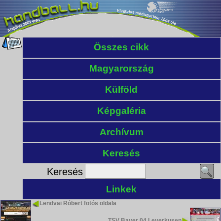
Összes cikk
Magyarország
Külföld
Képgaléria
Archívum
Keresés
Keresés
Linkek
Lendvai Róbert fotós oldala
TSV Bayer 04 Leverkusen