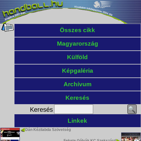
Összes cikk
Magyarország
Külföld
Képgaléria
Archívum
Keresés
Keresés
Linkek
Dán Kézilabda Szövetség
Fekete Gólyák KC Szekszárd