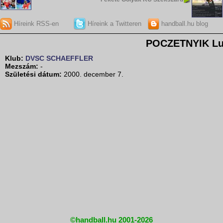
Híreink RSS-en
Híreink a Twitteren
handball.hu blog
POCZETNYIK L
Klub:
DVSC SCHAEFFLER
Mezszám:
-
Születési dátum:
2000. december 7.
©handball.hu 2001-2026