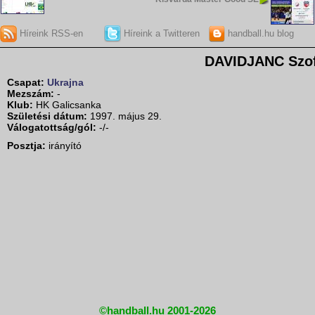
Híreink RSS-en
Híreink a Twitteren
handball.hu blog
DAVIDJANC Szof
Csapat:
Ukrajna
Mezszám:
-
Klub:
HK Galicsanka
Születési dátum:
1997. május 29.
Válogatottság/gól:
-/-
Posztja:
irányító
©handball.hu 2001-2026