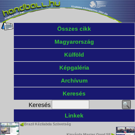
Összes cikk
Magyarország
Külföld
Képgaléria
Archívum
Keresés
Keresés
Linkek
Brazil Kézilabda Szövetség
Kisvárda Master Good SE