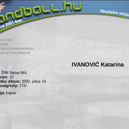
resszum
yright
 hozzá a kedvencekhez!
yen ez a kezdőlapom!
IVANOVIĆ Katarina
ŽRK Naisa Niš
zám:
16
tési dátum:
2000. július 14.
sság/súly:
172/-
ja:
kapus