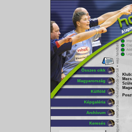
Imp
Cop
Add
Leg
Összes cikk
Klub:
Mezs
Magyarország
Szüle
Maga
Külföld
Poszt
Képgaléria
Archívum
Keresés