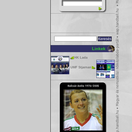
Linkek
HK Lada
UMF Stjarnan