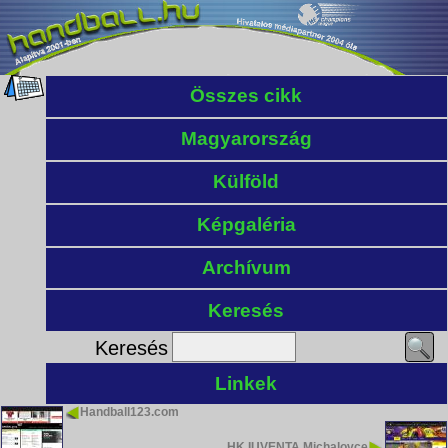
Összes cikk
Magyarország
Külföld
Képgaléria
Archívum
Keresés
Keresés
Linkek
Handball123.com
HK IUVENTA Michalovce