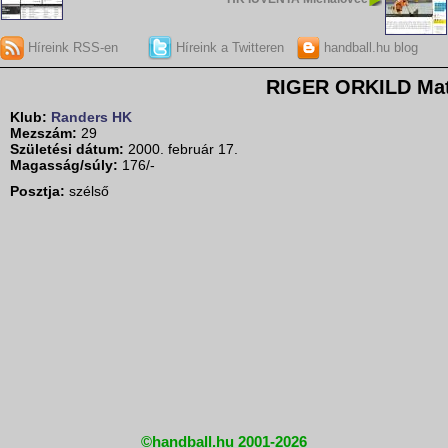
Híreink RSS-en
Híreink a Twitteren
handball.hu blog
RIGER ORKILD Mat
Klub:
Randers HK
Mezszám:
29
Születési dátum:
2000. február 17.
Magasság/súly:
176/-
Posztja:
szélső
©handball.hu 2001-2026