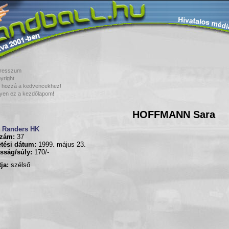
resszum
yright
 hozzá a kedvencekhez!
yen ez a kezdőlapom!
HOFFMANN Sara
Randers HK
zám:
37
tési dátum:
1999. május 23.
sság/súly:
170/-
ja:
szélső