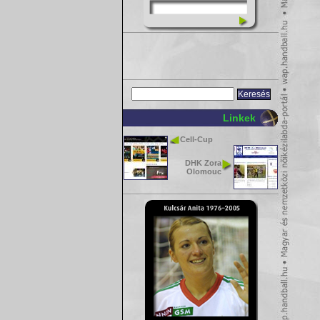
Linkek
Cell-Cup
DHK Zora
Olomouc