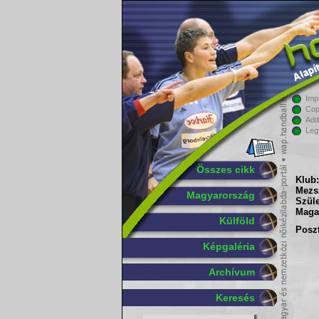
Imp
Cop
Add
Leg
Összes cikk
Klub:
Mezs
Magyarország
Szüle
Maga
Külföld
Poszt
Képgaléria
Archívum
Keresés