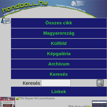
Összes cikk
Magyarország
Külföld
Képgaléria
Archívum
Keresés
Keresés
Linkek
TSV Bayer 04 Leverkusen
ŽRK Naisa Niš