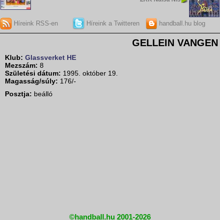
Híreink RSS-en
Híreink a Twitteren
handball.hu blog
GELLEIN VANGEN 
Klub:
Glassverket HE
Mezszám:
8
Születési dátum:
1995. október 19.
Magasság/súly:
176/-
Posztja:
beálló
©handball.hu 2001-2026