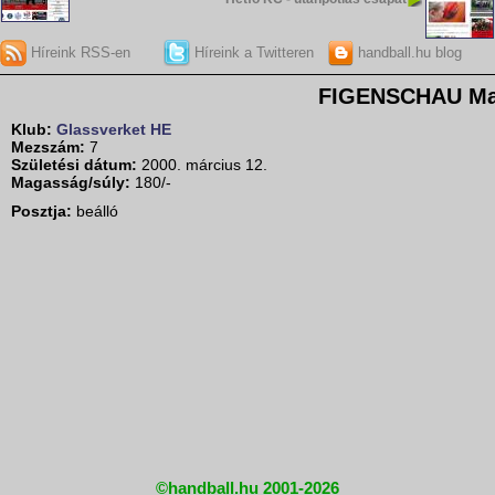
Híreink RSS-en
Híreink a Twitteren
handball.hu blog
FIGENSCHAU Ma
Klub:
Glassverket HE
Mezszám:
7
Születési dátum:
2000. március 12.
Magasság/súly:
180/-
Posztja:
beálló
©handball.hu 2001-2026