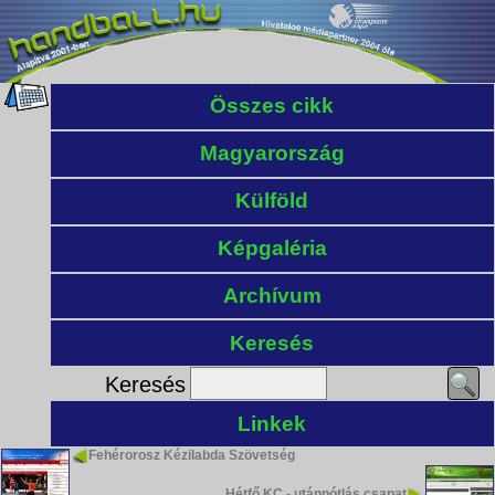
Összes cikk
Magyarország
Külföld
Képgaléria
Archívum
Keresés
Keresés
Linkek
Fehérorosz Kézilabda Szövetség
Hétfő KC - utánpótlás csapat