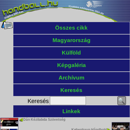
Összes cikk
Magyarország
Külföld
Képgaléria
Archívum
Keresés
Keresés
Linkek
Dán Kézilabda Szövetség
København Håndbold