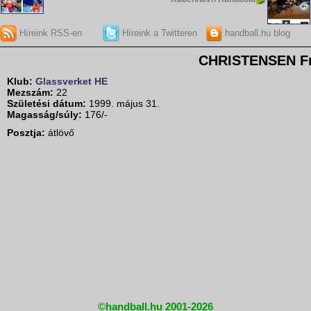
Híreink RSS-en
Híreink a Twitteren
handball.hu blog
CHRISTENSEN Fr
Klub:
Glassverket HE
Mezszám:
22
Születési dátum:
1999. május 31.
Magasság/súly:
176/-
Posztja:
átlövő
©handball.hu 2001-2026