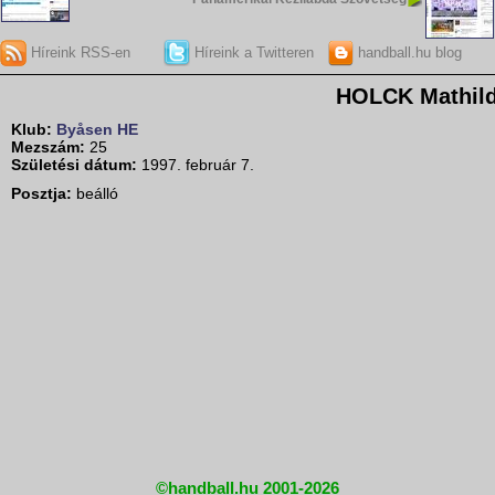
Híreink RSS-en
Híreink a Twitteren
handball.hu blog
HOLCK Mathil
Klub:
Byåsen HE
Mezszám:
25
Születési dátum:
1997. február 7.
Posztja:
beálló
©handball.hu 2001-2026