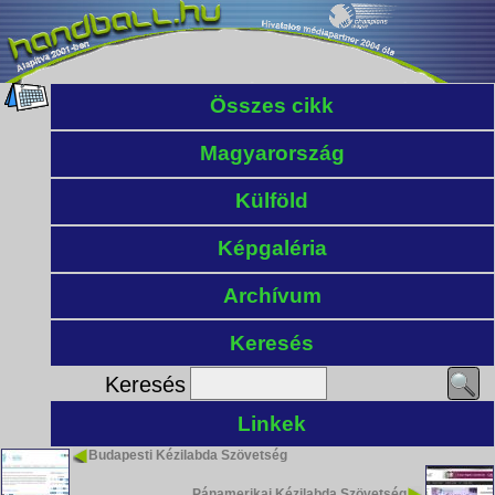
Összes cikk
Magyarország
Külföld
Képgaléria
Archívum
Keresés
Keresés
Linkek
Budapesti Kézilabda Szövetség
Pánamerikai Kézilabda Szövetség