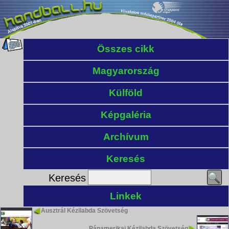
Összes cikk
Magyarország
Külföld
Képgaléria
Archívum
Keresés
Keresés
Linkek
Ausztrál Kézilabda Szövetség
Pánamerikai Kézilabda Szövetség