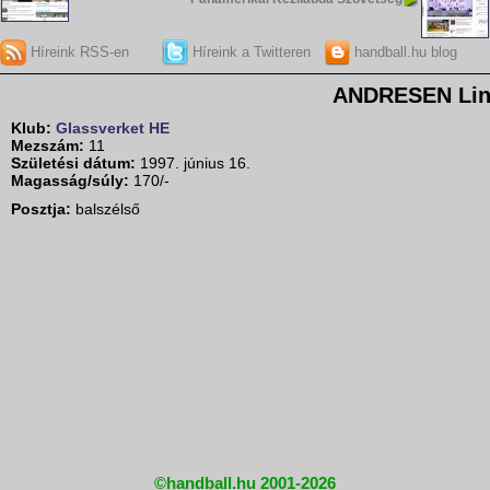
Híreink RSS-en
Híreink a Twitteren
handball.hu blog
ANDRESEN Li
Klub:
Glassverket HE
Mezszám:
11
Születési dátum:
1997. június 16.
Magasság/súly:
170/-
Posztja:
balszélső
©handball.hu 2001-2026