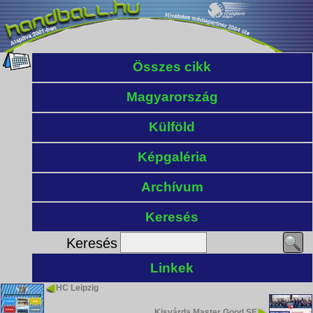
Összes cikk
Magyarország
Külföld
Képgaléria
Archívum
Keresés
Keresés
Linkek
HC Leipzig
Kisvárda Master Good SE