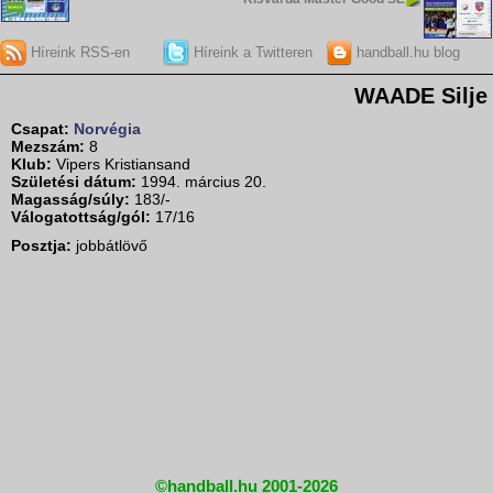
Híreink RSS-en
Híreink a Twitteren
handball.hu blog
WAADE Silje
Csapat:
Norvégia
Mezszám:
8
Klub:
Vipers Kristiansand
Születési dátum:
1994. március 20.
Magasság/súly:
183/-
Válogatottság/gól:
17/16
Posztja:
jobbátlövő
©handball.hu 2001-2026