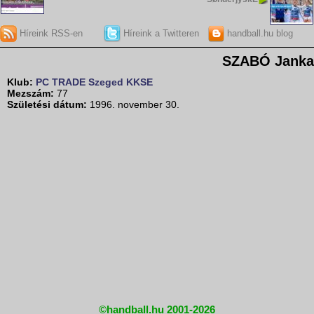
Híreink RSS-en
Híreink a Twitteren
handball.hu blog
SZABÓ Janka
Klub:
PC TRADE Szeged KKSE
Mezszám:
77
Születési dátum:
1996. november 30.
©handball.hu 2001-2026