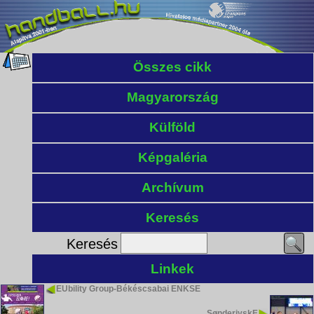
Összes cikk
Magyarország
Külföld
Képgaléria
Archívum
Keresés
Keresés
Linkek
EUbility Group-Békéscsabai ENKSE
SønderjyskE