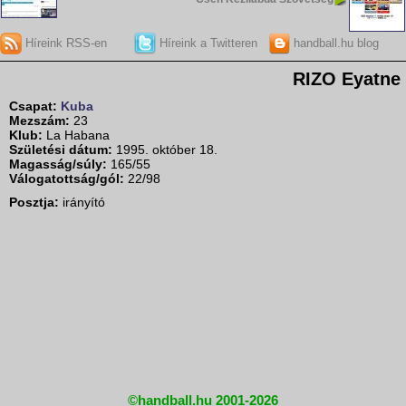
Híreink RSS-en
Híreink a Twitteren
handball.hu blog
RIZO Eyatne
Csapat:
Kuba
Mezszám:
23
Klub:
La Habana
Születési dátum:
1995. október 18.
Magasság/súly:
165/55
Válogatottság/gól:
22/98
Posztja:
irányító
©handball.hu 2001-2026