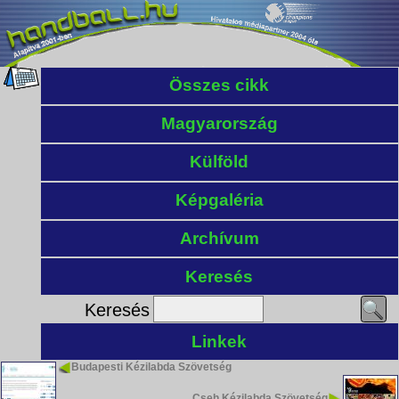
Összes cikk
Magyarország
Külföld
Képgaléria
Archívum
Keresés
Keresés
Linkek
Budapesti Kézilabda Szövetség
Cseh Kézilabda Szövetség