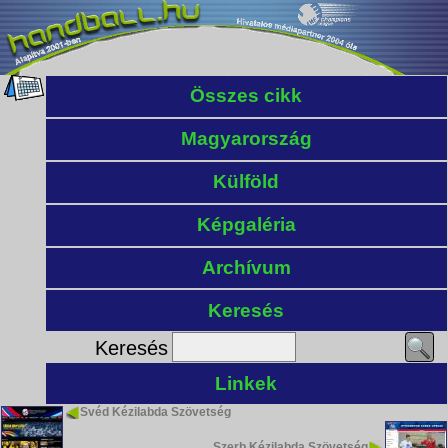
Összes cikk
Magyarország
Külföld
Képgaléria
Archívum
Keresés
Keresés
Linkek
Svéd Kézilabda Szövetség
Szerb Kézilabda Szövetség