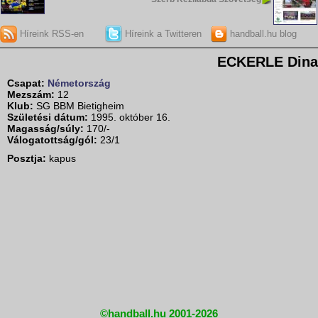
Híreink RSS-en
Híreink a Twitteren
handball.hu blog
ECKERLE Dina
Csapat:
Németország
Mezszám:
12
Klub:
SG BBM Bietigheim
Születési dátum:
1995. október 16.
Magasság/súly:
170/-
Válogatottság/gól:
23/1
Posztja:
kapus
©handball.hu 2001-2026