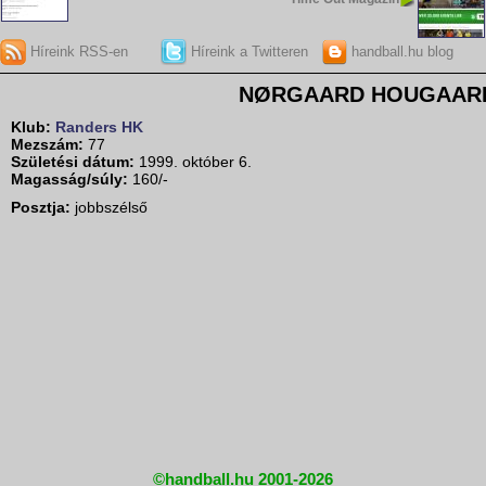
Híreink RSS-en
Híreink a Twitteren
handball.hu blog
NØRGAARD HOUGAARD 
Klub:
Randers HK
Mezszám:
77
Születési dátum:
1999. október 6.
Magasság/súly:
160/-
Posztja:
jobbszélső
©handball.hu 2001-2026