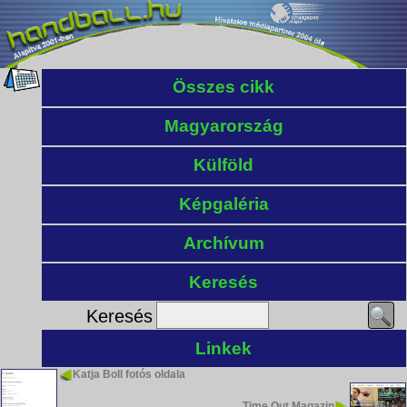
Összes cikk
Magyarország
Külföld
Képgaléria
Archívum
Keresés
Keresés
Linkek
Katja Boll fotós oldala
Time Out Magazin