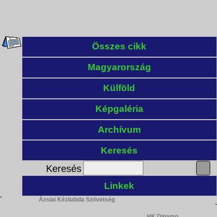
Összes cikk
Magyarország
Külföld
Képgaléria
Archívum
Keresés
Keresés
Linkek
Ázsiai Kézilabda Szövetség
HK Dinamo