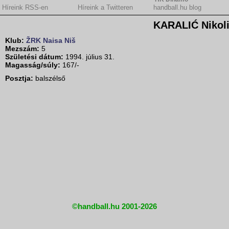
Híreink RSS-en
Híreink a Twitteren
handball.hu blog
KARALIĆ Nikoli
Klub:
ŽRK Naisa Niš
Mezszám:
5
Születési dátum:
1994. július 31.
Magasság/súly:
167/-
Posztja:
balszélső
©handball.hu 2001-2026