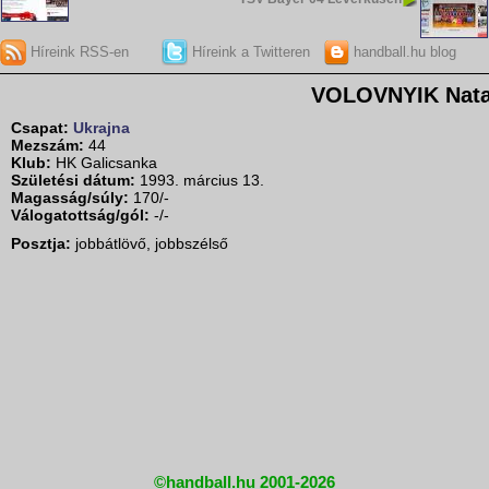
Híreink RSS-en
Híreink a Twitteren
handball.hu blog
VOLOVNYIK Natal
Csapat:
Ukrajna
Mezszám:
44
Klub:
HK Galicsanka
Születési dátum:
1993. március 13.
Magasság/súly:
170/-
Válogatottság/gól:
-/-
Posztja:
jobbátlövő, jobbszélső
©handball.hu 2001-2026