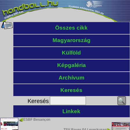
Összes cikk
Magyarország
Külföld
Képgaléria
Archívum
Keresés
Keresés
Linkek
ESBF Besançon
TSV Bayer 04 Leverkusen