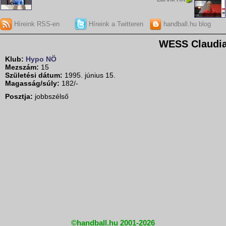
Híreink RSS-en
Híreink a Twitteren
handball.hu blog
WESS Claudi
Klub:
Hypo NÖ
Mezszám:
15
Születési dátum:
1995. június 15.
Magasság/súly:
182/-
Posztja:
jobbszélső
©handball.hu 2001-2026