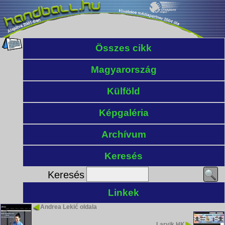
Összes cikk
Magyarország
Külföld
Képgaléria
Archívum
Keresés
Keresés
Linkek
Andrea Lekić oldala
Larvik HK