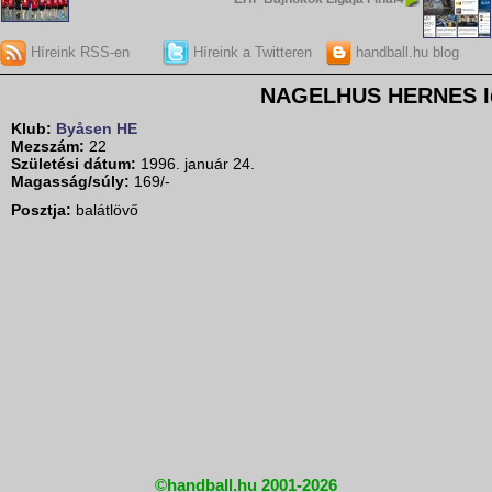
Híreink RSS-en
Híreink a Twitteren
handball.hu blog
NAGELHUS HERNES Id
Klub:
Byåsen HE
Mezszám:
22
Születési dátum:
1996. január 24.
Magasság/súly:
169/-
Posztja:
balátlövő
©handball.hu 2001-2026