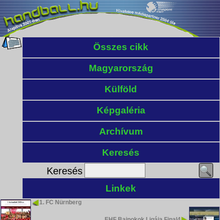
Összes cikk
Magyarország
Külföld
Képgaléria
Archívum
Keresés
Keresés
Linkek
1. FC Nürnberg
EHF Bajnokok Ligája Final4