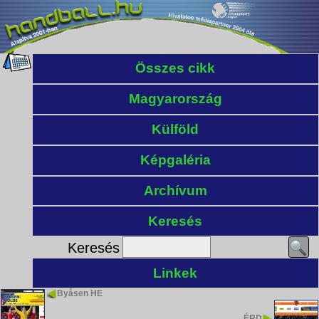
Összes cikk
Magyarország
Külföld
Képgaléria
Archívum
Keresés
Keresés
Linkek
Byåsen HE
ÉRD