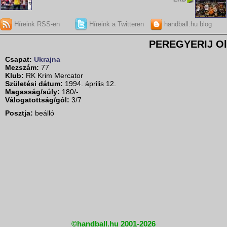
Híreink RSS-en
Híreink a Twitteren
handball.hu blog
PEREGYERIJ Ol
Csapat:
Ukrajna
Mezszám:
77
Klub:
RK Krim Mercator
Születési dátum:
1994. április 12.
Magasság/súly:
180/-
Válogatottság/gól:
3/7
Posztja:
beálló
©handball.hu 2001-2026