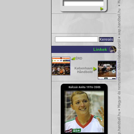
Linkek
ÉRD
København
Håndbold