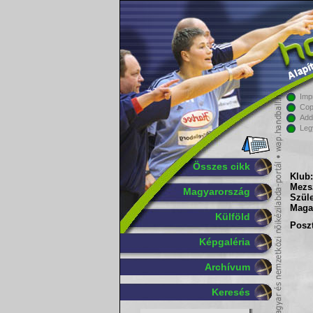
Imp
Cop
Add
Leg
Összes cikk
Klub:
Mezs
Magyarország
Szüle
Maga
Külföld
Poszt
Képgaléria
Archívum
Keresés