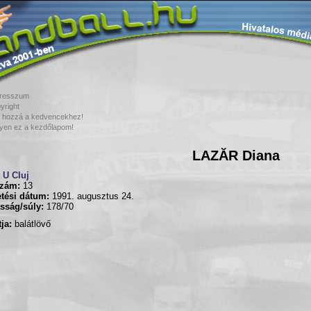
resszum
yright
 hozzá a kedvencekhez!
yen ez a kezdőlapom!
LAZĂR Diana
U Cluj
zám:
13
tési dátum:
1991. augusztus 24.
sság/súly:
178/70
ja:
balátlövő