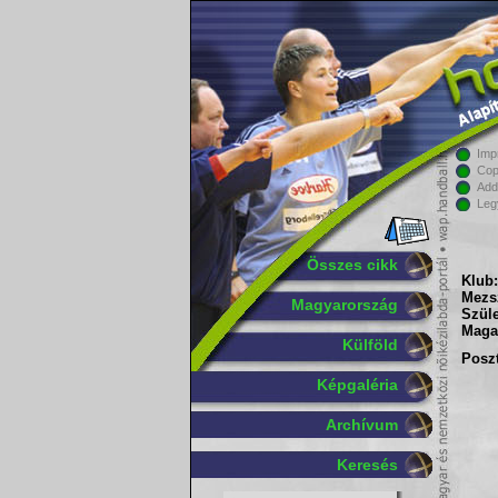
Imp
Cop
Add
Leg
Összes cikk
Klub:
Mezs
Magyarország
Szüle
Maga
Külföld
Poszt
Képgaléria
Archívum
Keresés