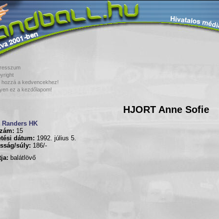
resszum
yright
 hozzá a kedvencekhez!
yen ez a kezdőlapom!
HJORT Anne Sofie
Randers HK
zám:
15
tési dátum:
1992. július 5.
sság/súly:
186/-
ja:
balátlövő