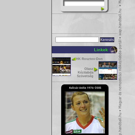
Linkek
HK Rosztov-Don
Olasz
Kézilabda
Szövetség