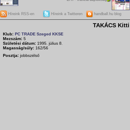
Híreink RSS-en
Híreink a Twitteren
handball.hu blog
TAKÁCS Kitti
Klub:
PC TRADE Szeged KKSE
Mezszám:
5
Születési dátum:
1995. július 8.
Magasság/súly:
162/56
Posztja:
jobbszélső