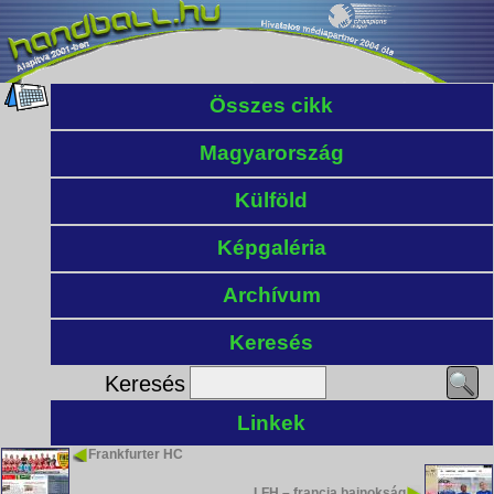
Összes cikk
Magyarország
Külföld
Képgaléria
Archívum
Keresés
Keresés
Linkek
Frankfurter HC
LFH – francia bajnokság