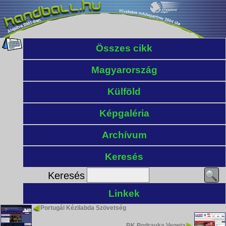
Összes cikk
Magyarország
Külföld
Képgaléria
Archívum
Keresés
Keresés
Linkek
Portugál Kézilabda Szövetség
RK Podravka Vegeta