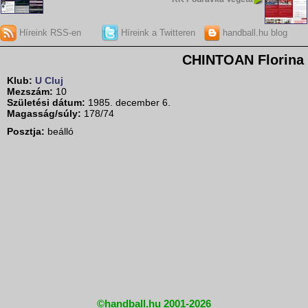
Híreink RSS-en
Híreink a Twitteren
handball.hu blog
CHINTOAN Florina 
Klub:
U Cluj
Mezszám:
10
Születési dátum:
1985. december 6.
Magasság/súly:
178/74
Posztja:
beálló
©handball.hu 2001-2026