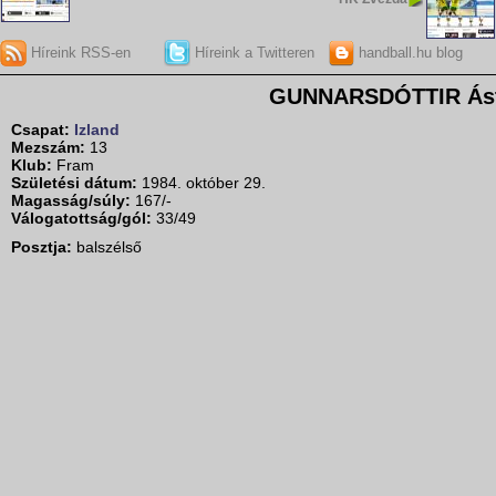
Híreink RSS-en
Híreink a Twitteren
handball.hu blog
GUNNARSDÓTTIR Ást
Csapat:
Izland
Mezszám:
13
Klub:
Fram
Születési dátum:
1984. október 29.
Magasság/súly:
167/-
Válogatottság/gól:
33/49
Posztja:
balszélső