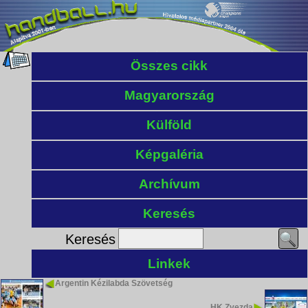
Összes cikk
Magyarország
Külföld
Képgaléria
Archívum
Keresés
Keresés
Linkek
Argentin Kézilabda Szövetség
HK Zvezda