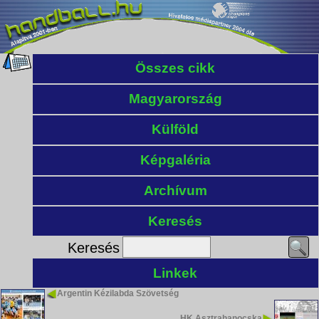
Összes cikk
Magyarország
Külföld
Képgaléria
Archívum
Keresés
Keresés
Linkek
Argentin Kézilabda Szövetség
HK Asztrahanocska