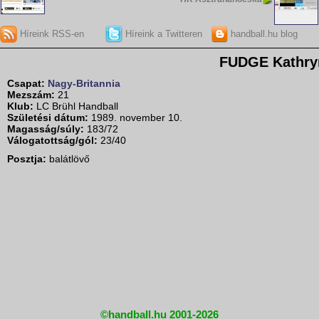
Híreink RSS-en
Híreink a Twitteren
handball.hu blog
FUDGE Kathry
Csapat:
Nagy-Britannia
Mezszám:
21
Klub:
LC Brühl Handball
Születési dátum:
1989. november 10.
Magasság/súly:
183/72
Válogatottság/gól:
23/40
Posztja:
balátlövő
©handball.hu 2001-2026