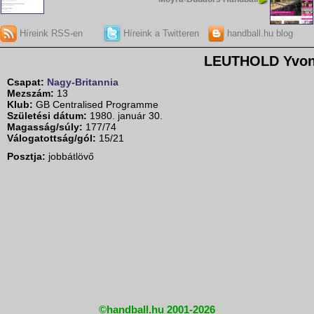
Híreink RSS-en
Híreink a Twitteren
handball.hu blog
LEUTHOLD Yvo
Csapat:
Nagy-Britannia
Mezszám:
13
Klub:
GB Centralised Programme
Születési dátum:
1980. január 30.
Magasság/súly:
177/74
Válogatottság/gól:
15/21
Posztja:
jobbátlövő
©handball.hu 2001-2026