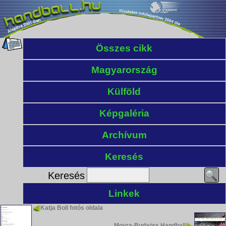
Összes cikk
Magyarország
Külföld
Képgaléria
Archívum
Keresés
Keresés
Linkek
Katja Boll fotós oldala
Moyra-Budaörs Handball