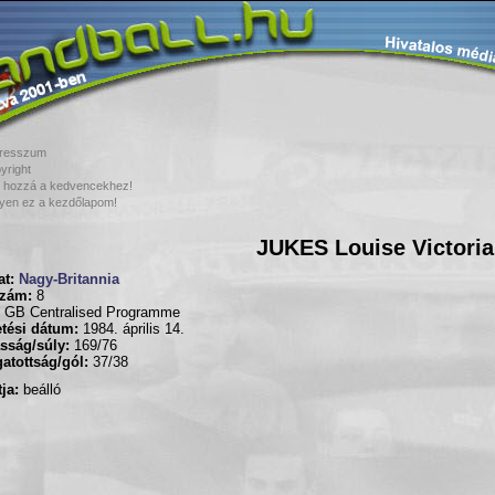
resszum
yright
 hozzá a kedvencekhez!
yen ez a kezdőlapom!
JUKES Louise Victoria
t:
Nagy-Britannia
zám:
8
GB Centralised Programme
tési dátum:
1984. április 14.
sság/súly:
169/76
atottság/gól:
37/38
ja:
beálló