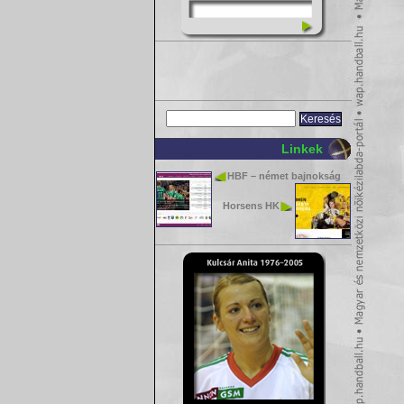
Linkek
HBF – német bajnokság
Horsens HK