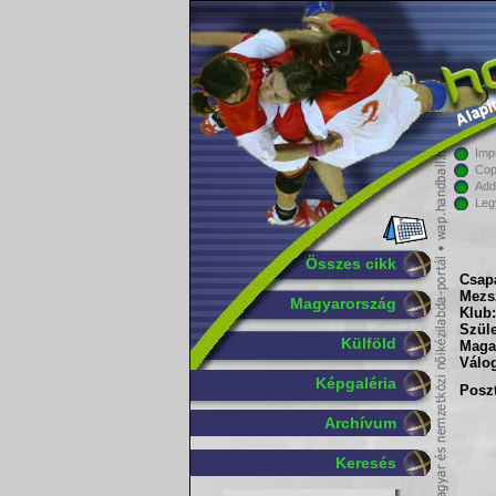
Imp
Cop
Add
Leg
Összes cikk
Csapa
Mezs
Magyarország
Klub:
Szüle
Külföld
Maga
Válog
Képgaléria
Poszt
Archívum
Keresés