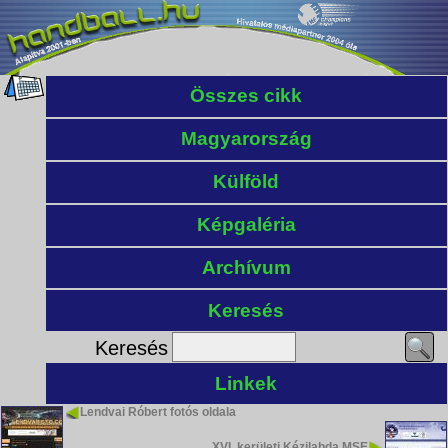
Összes cikk
Magyarország
Külföld
Képgaléria
Archívum
Keresés
Keresés
Linkek
Lendvai Róbert fotós oldala
XVI. kerületi Kézilabda MSE