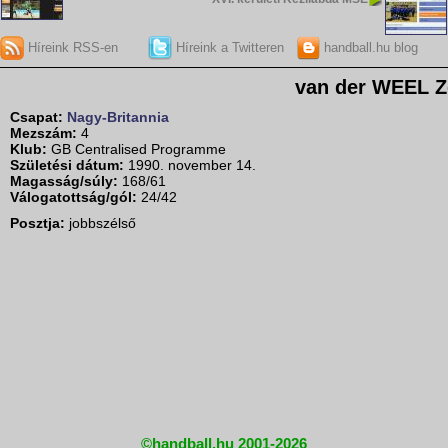
Híreink RSS-en
Híreink a Twitteren
handball.hu blog
van der WEEL 
Csapat:
Nagy-Britannia
Mezszám:
4
Klub:
GB Centralised Programme
Születési dátum:
1990. november 14.
Magasság/súly:
168/61
Válogatottság/gól:
24/42
Posztja:
jobbszélső
©handball.hu 2001-2026