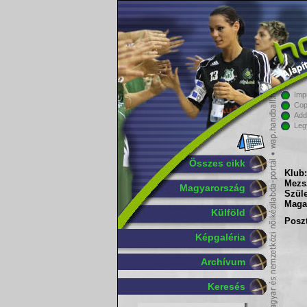
Imp
Cop
Add
Leg
Összes cikk
Klub:
Mezs
Magyarország
Szüle
Maga
Külföld
Poszt
Képgaléria
Archívum
Keresés