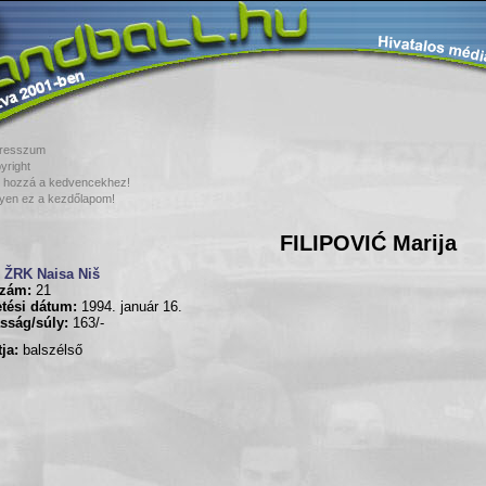
resszum
yright
 hozzá a kedvencekhez!
yen ez a kezdőlapom!
FILIPOVIĆ Marija
ŽRK Naisa Niš
zám:
21
tési dátum:
1994. január 16.
sság/súly:
163/-
ja:
balszélső