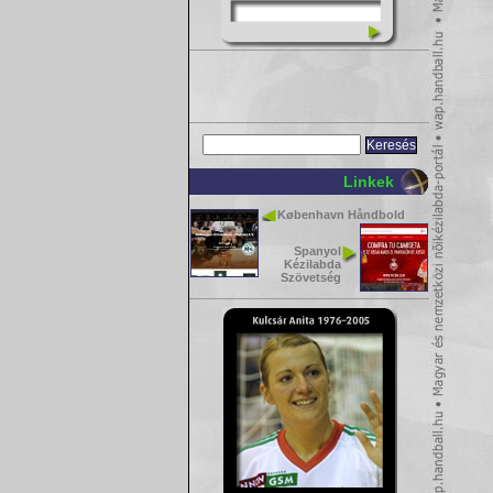
Linkek
København Håndbold
Spanyol
Kézilabda
Szövetség