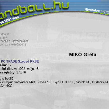
resszum
yright
 hozzá a kedvencekhez!
yen ez a kezdőlapom!
MIKÓ Gréta
PC TRADE Szeged KKSE
zám:
17
tési dátum:
1992. május 6.
sság/súly:
176/76
ja:
beálló
 klubjai:
Nagyatádi NKK, Vasas SC, Győri ETO KC, Siófok KC, Budaörs KC
házi NKC