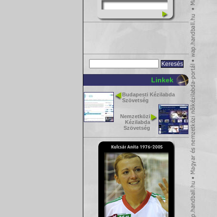
Linkek
Budapesti Kézilabda
Szövetség
Nemzetközi
Kézilabda
Szövetség