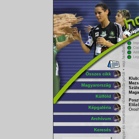
Imp
Cop
Add
Leg
Összes cikk
Klub:
Mezs
Magyarország
Szüle
Maga
Külföld
Poszt
Előző
Képgaléria
Oros
Archívum
Keresés