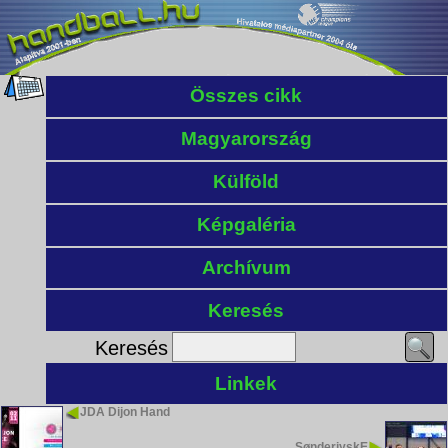
Összes cikk
Magyarország
Külföld
Képgaléria
Archívum
Keresés
Keresés
Linkek
JDA Dijon Hand
SønderjyskE