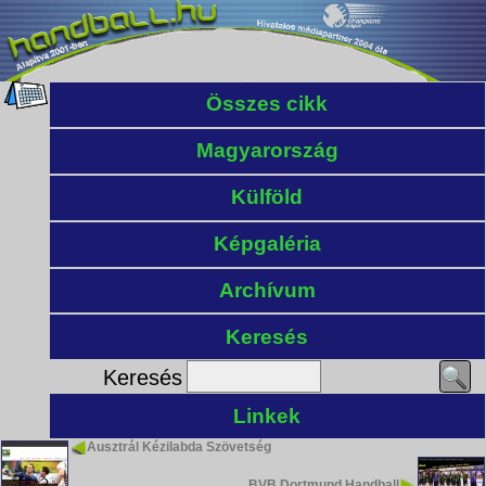
Összes cikk
Magyarország
Külföld
Képgaléria
Archívum
Keresés
Keresés
Linkek
Ausztrál Kézilabda Szövetség
BVB Dortmund Handball